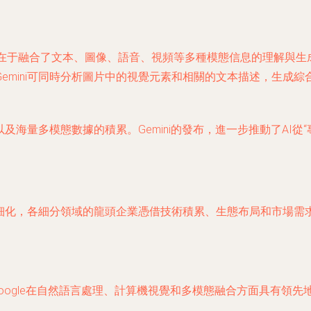
核心突破在于融合了文本、圖像、語音、視頻等多種模態信息的理解與
emini可同時分析圖片中的視覺元素和相關的文本描述，生成
海量多模態數據的積累。Gemini的發布，進一步推動了AI從“
加細化，各細分領域的龍頭企業憑借技術積累、生態布局和市場需
oogle在自然語言處理、計算機視覺和多模態融合方面具有領先地位。其T