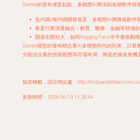
Gemini的發布僅是起點，多模態AI將深刻改變軟
低代碼/無代碼開發普及
：多模態AI將降低軟
垂直行業深度融合
：教育、醫療、金融等領域的
開源生態壯大
：如同Hugging Face等平臺
Gemini模型的發布標志著AI多模態時代的到來
分龍頭企業的技術動態與市場布局，將是把握未來機
如若轉載，請注明出處：http://m.duandafalan.com.cn/pr
更新時間：2026-06-19 11:28:44