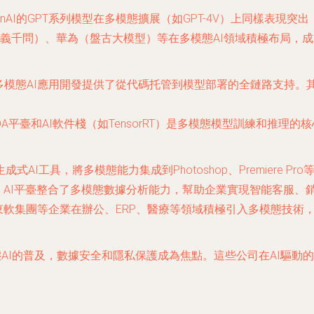
penAI的GPT系列模型在多模態擴展（如GPT-4V）上同樣表
義千問）、華為（盤古大模型）等在多模態AI領域積極布局，
微軟為多模態AI應用開發提供了從代碼托管到模型部署的全鏈路支持。
A平臺和AI軟件棧（如TensorRT）是多模態模型訓練和推理
等生成式AI工具，將多模態能力集成到Photoshop、Premiere
instein AI平臺整合了多模態數據分析能力，幫助企業實現智能客
、東軟集團等企業在辦公、ERP、醫療等領域積極引入多模態技術
AI的普及，數據安全和隱私保護成為焦點。這些公司在AI驅動