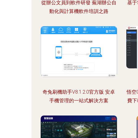
從辦公文員到軟件研發 蕪湖辦公自
基于
動化與計算機軟件培訓之路
奇兔刷機助手V8.1.2.0官方版 安卓
悟空
手機管理的一站式解決方案
費下