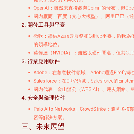
OpenAI
：雖然未直接參與Gemini的發布，但O
國內廠商
：百度（文心大模型）、阿里巴巴（通
2. 開發工具與平臺
微軟
：憑借Azure云服務和GitHub平臺，
的領導地位。
英偉達（NVIDIA）
：雖然以硬件聞名，但其CUD
3. 行業應用軟件
Adobe
：在創意軟件領域，Adobe通過Firefly
Salesforce
：在CRM領域，Salesforce的E
國內代表
：金山辦公（WPS AI）、用友網絡
4. 安全與倫理軟件
Palo Alto Networks、CrowdStrike
：隨著多模態
密等解決方案。
三、未來展望