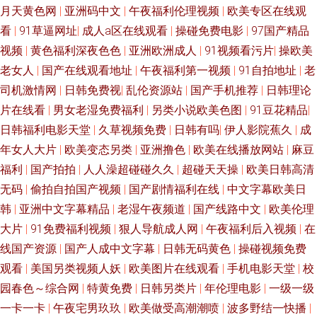
月天黄色网
|
亚洲码中文
|
午夜福利伦理视频
|
欧美专区在线观
看
|
91草逼网址
|
成人a区在线观看
|
操碰免费电影
|
97国产精品
视频
|
黄色福利深夜色色
|
亚洲欧洲成人
|
91视频看污片
|
操欧美
老女人
|
国产在线观看地址
|
午夜福利第一视频
|
91自拍地址
|
老
司机激情网
|
日韩免费视
|
乱伦资源站
|
国产手机推荐
|
日韩理论
片在线看
|
男女老湿免费福利
|
另类小说欧美色图
|
91豆花精品
|
日韩福利电影天堂
|
久草视频免费
|
日韩有吗
|
伊人影院蕉久
|
成
年女人大片
|
欧美变态另类
|
亚洲撸色
|
欧美在线播放网站
|
麻豆
福利
|
国产拍拍
|
人人澡超碰碰久久
|
超碰天天操
|
欧美日韩高清
无码
|
偷拍自拍国产视频
|
国产剧情福利在线
|
中文字幕欧美日
韩
|
亚洲中文字幕精品
|
老湿午夜频道
|
国产线路中文
|
欧美伦理
大片
|
91免费福利视频
|
狠人导航成人网
|
午夜福利后入视频
|
在
线国产资源
|
国产人成中文字幕
|
日韩无码黄色
|
操碰视频免费
观看
|
美国另类视频人妖
|
欧美图片在线观看
|
手机电影天堂
|
校
园春色～综合网
|
特黄免费
|
日韩另类片
|
年伦理电影
|
一级一级
一卡一卡
|
午夜宅男玖玖
|
欧美做受高潮潮喷
|
波多野结一快播
|