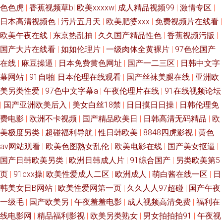
色色虎
|
香蕉视频草b
|
欧美xxxxw
|
成人精品视频99
|
激情专区
|
日本高清视频色
|
污片五月天
|
欧美肥婆xxx
|
免费视频片在线看
|
欧美午夜在线
|
东京热乱抽
|
久久国产精品性色
|
香蕉视频污版
|
国产大片在线看
|
如如伦理片
|
一级肉体全黄裸片
|
97色伦国产
在线
|
麻豆操逼
|
日本免费黄色网址
|
国产一二三区
|
日韩中文字
幕网站
|
91自啪
|
日本伦理在线观看
|
国产丝袜美腿在线
|
亚洲欧
美另类性爱
|
97色中文字幕a
|
午夜伦理片在线
|
91在线视频论坛
|
国产亚洲欧美后入
|
美女白丝18禁
|
日日摸日日操
|
日韩伦理免
费电影
|
欧洲不卡视频
|
国产精品欧美日
|
日韩高清无码精品
|
欧
美极度另类
|
超碰福利导航
|
性日韩欧美
|
8848四虎影视
|
黄色
av网站观看
|
欧美色图熟女乱伦
|
欧美电影在线
|
国产美女抠逼
|
国产日韩欧美另类
|
欧洲日韩成人片
|
91综合国产
|
另类欧美第5
页
|
91cxx操
|
欧美性爱成人二区
|
欧洲成人
|
萌白酱在线一区
|
日
韩美女日B网站
|
欧美性爱网第一页
|
久久人人97超碰
|
国产午夜
一级毛
|
国产欧美另
|
午夜羞羞电影
|
成人视频高清免费
|
福利在
线电影网
|
精品福利影视
|
欧美另类熟女
|
男女拍拍拍91
|
午夜视