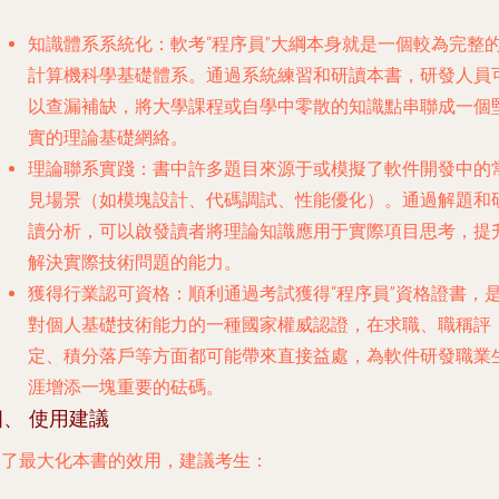
知識體系系統化
：軟考“程序員”大綱本身就是一個較為完整
計算機科學基礎體系。通過系統練習和研讀本書，研發人員
以查漏補缺，將大學課程或自學中零散的知識點串聯成一個
實的理論基礎網絡。
理論聯系實踐
：書中許多題目來源于或模擬了軟件開發中的
見場景（如模塊設計、代碼調試、性能優化）。通過解題和
讀分析，可以啟發讀者將理論知識應用于實際項目思考，提
解決實際技術問題的能力。
獲得行業認可資格
：順利通過考試獲得“程序員”資格證書，
對個人基礎技術能力的一種國家權威認證，在求職、職稱評
定、積分落戶等方面都可能帶來直接益處，為軟件研發職業
涯增添一塊重要的砝碼。
四、 使用建議
為了最大化本書的效用，建議考生：