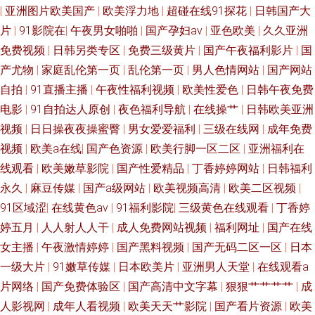
|
亚洲图片欧美国产
|
欧美浮力地
|
超碰在线91探花
|
日韩国产大
片
|
91影院在
|
午夜男女啪啪
|
国产孕妇av
|
亚色欧美
|
久久亚洲
免费视频
|
日韩另类专区
|
免费三级黄片
|
国产午夜福利影片
|
国
产尤物
|
家庭乱伦第一页
|
乱伦第一页
|
男人色情网站
|
国产网站
自拍
|
91直播主播
|
午夜性福利视频
|
欧美性爱色
|
日韩午夜免费
电影
|
91自拍达人原创
|
夜色福利导航
|
在线操艹
|
日韩欧美亚洲
视频
|
日日操夜夜操蜜臀
|
男女爱爱福利
|
三级在线网
|
成年免费
视频
|
欧美a在线
|
国产色资源
|
欧美行脚一区二区
|
亚洲福利在
线观看
|
欧美嫩草影院
|
国产性爱精品
|
丁香婷婷网站
|
日韩福利
永久
|
麻豆传媒
|
国产a级网站
|
欧美视频高清
|
欧美二区视频
|
91区域涩
|
在线黄色av
|
91福利影院
|
三级黄色在线观看
|
丁香婷
婷五月
|
人人射人人干
|
成人免费网站视频
|
福利网址
|
国产在线
女主播
|
午夜激情婷婷
|
国产黑料视频
|
国产无码二区一区
|
日本
一级大片
|
91嫩草传媒
|
日本欧美片
|
亚洲男人天堂
|
在线观看a
片网络
|
国产免费体验区
|
国产高清中文字幕
|
狠狠艹艹艹艹
|
成
人影视网
|
成年人看视频
|
欧美天天艹影院
|
国产看片资源
|
欧美