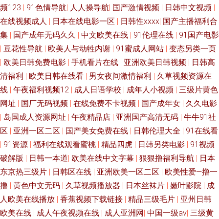
频123
|
91色情导航
|
人人操导航
|
国产激情视频
|
日韩中文视频
|
在线视频成人
|
日本在线电影一区
|
日韩性xxxx
|
国产主播福利合
集
|
国产成年无码久久
|
中文欧美在线
|
91伦理在线
|
91国产电影
|
豆花性导航
|
欧美人与动牲内谢
|
91蜜成人网站
|
变态另类一页
|
欧美日韩免费电影
|
手机看片在线
|
亚洲欧美日韩视频
|
日韩高
清福利
|
欧美日韩在线看
|
男女夜间激情福利
|
久草视频资源在
线
|
午夜福利视频12
|
成人日语学校
|
成年人小视频
|
三级片黄色
网址
|
国厂无码视频
|
在线免费不卡视频
|
国产成年女
|
久久电影
|
岛国成人资源网址
|
午夜精品店
|
亚洲国产高清无码
|
牛牛91社
区
|
亚洲一区二区
|
国产美女免费在线
|
日韩伦理大全
|
91在线看
|
91资源
|
福利在线观看蜜桃
|
精品四虎
|
日韩另类电影
|
91视频
破解版
|
日韩一本道
|
欧美在线中文字幕
|
狠狠撸福利导航
|
日本
东京热三级片
|
日韩区在线
|
亚洲欧美一区二区
|
欧美性爱—撸一
撸
|
黄色中文无码
|
久草视频播放器
|
日本丝袜片
|
嫩叶影院
|
成
人欧美在线播放
|
香蕉视频下载链接
|
精品三级毛片
|
亚州日韩
欧美在线
|
成人午夜视频在线
|
成人亚洲网
|
中国一级av
|
三级黄