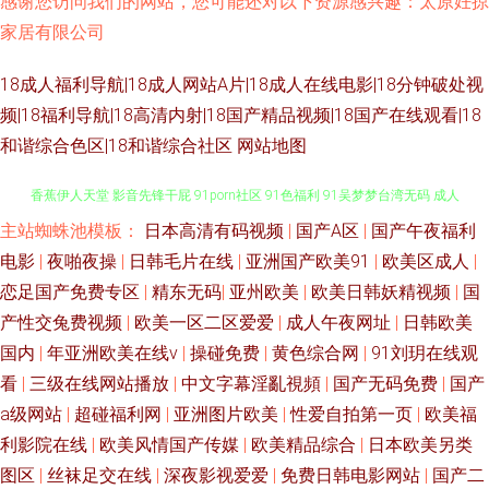
感谢您访问我们的网站，您可能还对以下资源感兴趣：太原妊掠
家居有限公司
18成人福利导航|18成人网站A片|18成人在线电影|18分钟破处视
频|18福利导航|18高清内射|18国产精品视频|18国产在线观看|18
和谐综合色区|18和谐综合社区
网站地图
主站蜘蛛池模板：
日本高清有码视频
|
国产A区
|
国产午夜福利
91在线视频播放 免费成人在线网 人妖伪娘视频 日韩性爱激情精品 色综合大
电影
|
夜啪夜操
|
日韩毛片在线
|
亚洲国产欧美91
|
欧美区成人
|
香蕉伊人天堂 影音先锋干屁 91porn社区 91色福利 91吴梦梦台湾无码 成人
恋足国产免费专区
|
精东无码
|
亚州欧美
|
欧美日韩妖精视频
|
国
产性交兔费视频
|
欧美一区二区爱爱
|
成人午夜网址
|
日韩欧美
蜜桃网站 国产在线香蕉伊 男人的天堂黄色A片 日日干干超B 一本免费高清无
国内
|
年亚洲欧美在线v
|
操碰免费
|
黄色综合网
|
91刘玥在线观
看
|
三级在线网站播放
|
中文字幕淫亂視頻
|
国产无码免费
|
国产
码 91偷拍字幕视频 丁香花电视剧在线免费 九1网页免费 亚洲综合激情色网
a级网站
|
超碰福利网
|
亚洲图片欧美
|
性爱自拍第一页
|
欧美福
利影院在线
|
欧美风情国产传媒
|
欧美精品综合
|
日本欧美另类
91久久大香蕉 91免费网 99久久精品网 东方aV导航 国产精品久久亚 久久超
图区
|
丝袜足交在线
|
深夜影视爱爱
|
免费日韩电影网站
|
国产二