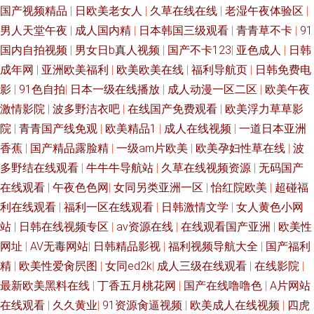
国产视频精品
|
日欧美老女人
|
久草在线在线
|
老湿午夜体验区
|
男人天堂午夜
|
成人国内精
|
日本韩国三级观看
|
青青草不卡
|
91
国内自拍视频
|
男女日b真人视频
|
国产不卡123
|
亚色成人
|
日韩
成年网
|
亚洲欧美福利
|
欧美欧美在线
|
福利导航页
|
日韩免费电
影
|
91色自拍
|
日本一级在线播放
|
成人动漫一区二区
|
欧美午夜
激情影院
|
波多野洁衣吧
|
在线国产免费观看
|
欧美浮力草草影
院
|
青青国产线免观
|
欧美精品1
|
成人在线视频
|
一道日本亚洲
香蕉
|
国产精品露脸精
|
一级am片欧美
|
欧美孕妇性草在线
|
波
多野结在线观看
|
牛牛牛导航站
|
久草在线视频资源
|
无码国产
在线观看
|
午夜色色网
|
女同另类亚洲一区
|
怡红院欧美
|
超碰福
利在线观看
|
福利一区在线观看
|
日韩激情文学
|
女人黄色小网
站
|
日韩在线视频专区
|
av资源在线
|
在线观看国产亚洲
|
欧美性
网址
|
AV无毒网站
|
日韩精品影视
|
福利视频导航大全
|
国产福利
精
|
欧美性爱肏屄图
|
女同ed2k
|
成人三级在线观看
|
在线影院
|
最新欧美黑料在线
|
丁香五月桃花网
|
国产在线噜噜色
|
A片网站
在线观看
|
久久黄业
|
91资源肏逼视频
|
欧美成人在线视频
|
四虎