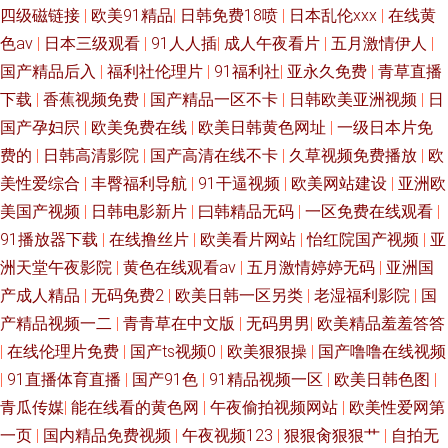
四级磁链接
|
欧美91精品
|
日韩免费18喷
|
日本乱伦xxx
|
在线黄
色av
|
日本三级观看
|
91人人插
|
成人午夜看片
|
五月激情伊人
|
国产精品后入
|
福利社伦理片
|
91福利社
|
亚永久免费
|
青草直播
下载
|
香蕉视频免费
|
国产精品一区不卡
|
日韩欧美亚洲视频
|
日
国产孕妇屄
|
欧美免费在线
|
欧美日韩黄色网址
|
一级日本片免
费的
|
日韩高清影院
|
国产高清在线不卡
|
久草视频免费播放
|
欧
美性爱综合
|
丰臀福利导航
|
91干逼视频
|
欧美网站建设
|
亚洲欧
美国产视频
|
日韩电影新片
|
曰韩精品无码
|
一区免费在线观看
|
91播放器下载
|
在线撸丝片
|
欧美看片网站
|
怡红院国产视频
|
亚
洲天堂午夜影院
|
黄色在线观看av
|
五月激情婷婷无码
|
亚洲国
产成人精品
|
无码免费2
|
欧美日韩一区另类
|
老湿福利影院
|
国
产精品视频一二
|
青青草在中文版
|
无码男男
|
欧美精品羞羞答答
|
在线伦理片免费
|
国产ts视频0
|
欧美狠狠操
|
国产噜噜在线视频
|
91直播体育直播
|
国产91色
|
91精品视频一区
|
欧美日韩色图
|
青瓜传媒
|
能在线看的黄色网
|
午夜偷拍视频网站
|
欧美性爱网第
一页
|
国内精品免费视频
|
午夜视频123
|
狠狠肏狠狠艹
|
自拍无