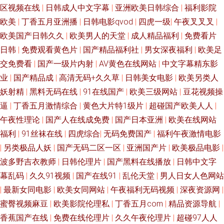
碰成人 欧美福利姬的搜索结果 熟妇人妻精品一区二区 91av直播 91视频网站
区视频在线
|
日韩成人中文字幕
|
亚洲欧美日韩综合
|
福利影院
欧美
|
丁香五月亚洲播
|
日韩电影qvod
|
四虎一级
|
午夜叉叉叉
|
在线观看免费 www射射网com 国产免费淫妻 九一老司机观看 日本不卡一二
欧美国产日韩久久
|
欧美男人的天堂
|
成人精品福利
|
免费看片
日韩
|
免费观看黄色片
|
国产精品福利社
|
男女深夜福利
|
欧美足
三区 五月花午夜福利 亚洲一区二区蜜桃 一本道av福利社 91抱起来打桩 91国
交免费看
|
国产一级片内射
|
AV黄色在线网站
|
中文字幕精东影
业
|
国产精品成
|
高清无码+久久草
|
日韩美女电影
|
欧美另类人
产传媒在线 91磨菇网 91青草婷婷青草 91亚洲精品无码万宁 天天干日日舔
妖射精
|
黑料无码在线
|
91在线国产
|
欧美三级网站
|
豆花视频操
逼
|
丁香五月激情综合
|
黄色大片特1级片
|
超碰国产欧美人人
|
色悠悠成人无码视频 成人禁污污啪啪入口 亚洲精品无码二区三区 91大香蕉
午夜性理论
|
国产人在线成免费
|
国产日本亚洲
|
欧美在线网站
公开在线 91精品牛 91视频在线观看网 91视频总站 www草莓视频 成人传媒
福利
|
91丝袜在线
|
四虎综合
|
无码免费国产
|
福利午夜激情电影
|
另类极品人妖
|
国产无码二区一区
|
亚洲国产片
|
欧美极品电影
|
视频网站大全 色五月五月激情网 亚洲女同性恋 美女跟男生色色91 超碰人人
波多野吉衣教师
|
日韩伦理片
|
国产黑料在线播放
|
日韩中文字
幕乱码
|
久久91视频
|
国产在线91
|
乱伦天堂
|
男人日女人色网站
做爱 国内超碰精品 91黑丝美女艹逼 狼伊人久久 日本精品五区 日韩欧美性爱
|
最新女同电影
|
欧美女同网站
|
午夜福利无码视频
|
深夜资源网
|
蜜臀视频麻豆
|
欧美影院伦理私
|
丁香五月com
|
精品资源导航
|
网 91se激情 91理论视频 九一成人社区 蜜桃肏屄 蜜桃视频在线播放 色情五
香蕉国产在线
|
免费在线伦理片
|
久久午夜伦理片
|
超碰97人人