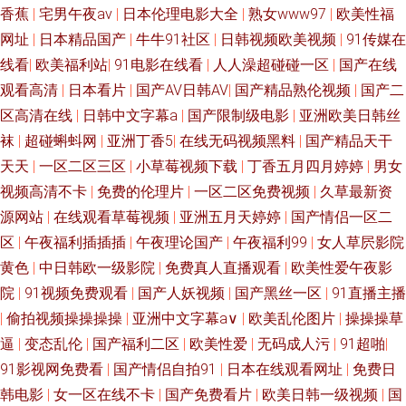
香蕉
|
宅男午夜av
|
日本伦理电影大全
|
熟女www97
|
欧美性福
月 婷婷激情丁香七月 91AV免费在线视频 91吃瓜豆花成人熟女 91精品传媒
网址
|
日本精品国产
|
牛牛91社区
|
日韩视频欧美视频
|
91传媒在
91自慰网站 国产TS重口人妖 黑丝袜AV影院 狼友成人在线观看 日韩淫淫网
线看
|
欧美福利站
|
91电影在线看
|
人人澡超碰碰一区
|
国产在线
观看高清
|
日本看片
|
国产AV日韩AV
|
国产精品熟伦视频
|
国产二
91视频线上网站 AV海角女人操逼网 超碰福利社 国内情侣视频在线91 欧美美
区高清在线
|
日韩中文字幕a
|
国产限制级电影
|
亚洲欧美日韩丝
袜
|
超碰蝌蚪网
|
亚洲丁香5
|
在线无码视频黑料
|
国产精品天干
妖做爱TS 日韩三级AV 四虎东方va私人影库 一本道成人AV 91色交 变态另类
天天
|
一区二区三区
|
小草莓视频下载
|
丁香五月四月婷婷
|
男女
视频高清不卡
|
免费的伦理片
|
一区二区免费视频
|
久草最新资
先锋 国产av福利网 国产日本精品久久 老司机福利基地 五月花激情婷婷在线
源网站
|
在线观看草莓视频
|
亚洲五月天婷婷
|
国产情侣一区二
91大神探花在线 俺去也最新 蜜桃网五月天 影音先锋AV小说资源 ts性爱 精品
区
|
午夜福利插插插
|
午夜理论国产
|
午夜福利99
|
女人草屄影院
黄色
|
中日韩欧一级影院
|
免费真人直播观看
|
欧美性爱午夜影
人妻久久精 午夜成人手机视频 97成人资源总战 九九视频2国 婷婷五月激情
院
|
91视频免费观看
|
国产人妖视频
|
国产黑丝一区
|
91直播主播
|
偷拍视频操操操操
|
亚洲中文字幕a∨
|
欧美乱伦图片
|
操操操草
深爱 91精品国产白浆 欧美性爱A区 91大神电影在线观看 爱艹伊人久久 精品
逼
|
变态乱伦
|
国产福利二区
|
欧美性爱
|
无码成人污
|
91超啪
|
91影视网免费看
|
国产情侣自拍91
|
日本在线观看网址
|
免费日
视频首页 无码中文字幕日韩专区 91欧美色图久草 福利91在线 欧美国产欧美
韩电影
|
女一区在线不卡
|
国产免费看片
|
欧美日韩一级视频
|
国