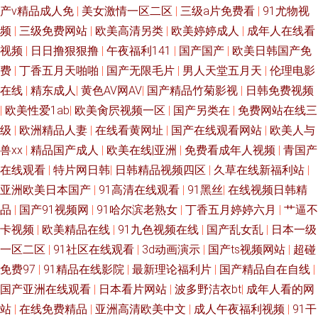
产v精品成人免
|
美女激情一区二区
|
三级a片免费看
|
91尤物视
91色色网站 国产精品欧美亚洲国产 欧美专区一 91变态软件 A片资源共享 欧
频
|
三级免费网站
|
欧美高清另类
|
欧美婷婷成人
|
成年人在线看
美性爱成人区第一页 在线视频1024手机 91最新天堂 九九丁香 尤物视频网
视频
|
日日撸狠狠撸
|
午夜福利141
|
国产国产
|
欧美日韩国产免
费
|
丁香五月天啪啪
|
国产无限毛片
|
男人天堂五月天
|
伦理电影
99国产福利导航 九色吃瓜八卦91在线 五月丁香福利视频导航 91在线看 黄色
在线
|
精东成人
|
黄色AV网AV
|
国产精品竹菊影视
|
日韩免费视频
|
欧美性爱1ab
|
欧美肏屄视频一区
|
国产另类在
|
免费网站在线三
上床视频 亚洲国产日韩在线成人 91网站秘 九九在线观久 五月天福利导航 97
级
|
欧洲精品人妻
|
在线看黄网址
|
国产在线观看网站
|
欧美人与
兽xx
|
精品国产成人
|
欧美在线|亚洲
|
免费看成年人视频
|
青国产
超级视频 九二午夜视频 熟女AV人人操人人色 91中文字幕熟女 久久国产精品
在线观看
|
特片网日韩
|
日韩精品视频四区
|
久草在线新福利站
|
亚洲欧美日本国产
|
91高清在线观看
|
91黑丝
|
在线视频日韩精
9199 亚洲熟妇无码 99福利电影 欧美视频H版 91夫妻视频在线观看 大香蕉
品
|
国产91视频网
|
91哈尔滨老熟女
|
丁香五月婷婷六月
|
艹逼不
伊人在线99 欧美亚洲变态视 最新黑料吃瓜AV av久热 久久国产天堂 五月亭亭
卡视频
|
欧美精品在线
|
91九色视频在线
|
国产乱女乱
|
日本一级
一区二区
|
91社区在线观看
|
3d动画演示
|
国产ts视频网站
|
超碰
A 91青娱乐在线观看 狠狠干第一页 午夜在线观看视频19 91制片厂探花在线
免费97
|
91精品在线影院
|
最新理论福利片
|
国产精品自在自线
|
国产亚洲在线观看
|
日本看片网站
|
波多野洁衣bt
|
成年人看的网
九一福利影院 影音先锋伦理资源AV 91在线播放大神 黑丝美女av91 亚洲无码
站
|
在线免费精品
|
亚洲高清欧美中文
|
成人午夜福利视频
|
91干