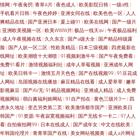
情网
|
午夜肏屄
|
青草A片
|
夜色成人
|
欧美影院日韩
|
一级a性
|
袜 男人天堂网址 91国产下载 精品国产欧美婷婷 影音先锋伦理资源AV 国产传
手机看片日韩
|
午夜色婷婷
|
亚洲女同在线
|
欧美色色一区
|
人人
爽精品在线
|
国产亚洲日本
|
爰上碰91
|
欧美在线网
|
国产一级片
媒视频在线看 91饭店丝袜足交福利彩票 久久视频333 91精品娱乐 久久91视
|
亚洲欧美视频一区
|
欧美WWW片
|
极品一线天av
|
午夜极品福利
频 91超碰在线观看 国产人妖一区二区视频 影音先锋资源网五月天 福利视频
|
成人午夜视频在线
|
久久东京
|
国产a级大全
|
国产精品特级露
脸
|
国产人妖一区二区
|
性欧美精品
|
日本三级视频
|
四虎最新在
1000合集 五月美眉被操
线网址
|
欧美潮喷十大潮喷
|
91视频刺激牛牛
|
国产午夜免费看
|
免费91看片
|
激情视频福利社
|
成年人草莓视频
|
亚洲成年人网
址
|
欧美日韩卡一
|
激情五月天色色
|
国产在线视频99
|
91豆花成
人网站
|
岛国视频在线播放
|
麻豆精品在线看
|
成人爱草草
|
嫩草
影视麻豆
|
国产AV无
|
91精品视频网站
|
亚洲成人精品
|
成人免费
视频网站
|
萌白酱福利姬网站
|
91自产拍在
|
黄色三级片3一
|
四
虎永久地址
|
变态另类第二页
|
欧美激情都市国产
|
亚洲欧美日
韩国产
|
91资源
|
午夜寂寞视频福利
|
国产无线卡一卡二
|
97人人
看
|
自拍偷拍网99
|
日本在线成人
|
国产成年女
|
中文在线欧美
|
年韩国伦理片
|
青青草国产在线
|
美女网站视频黄
|
成人a片网址