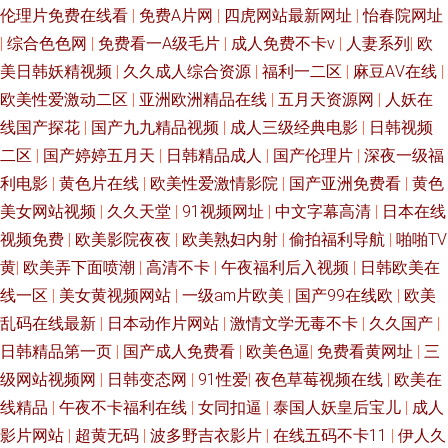
伦理片免费在线看
|
免费A片网
|
四虎网站最新网址
|
怡春院网址
精品日逼网 99热最新网址 内射极品 91韩国 高清电影免费网 天天看夜夜撸
|
综合色色网
|
免费看一A级毛片
|
成人免费不卡ⅴ
|
人妻系列
|
欧
美日韩妖精视频
|
久久成人综合资源
|
福利一二区
|
麻豆AⅤ在线
|
91社在线视频 黄色网入口站链接 1024日韩免费看片 大香蕉伊人淫秽 色精品
欧美性爱激动二区
|
亚洲欧洲精品在线
|
五月天资源网
|
人妖在
国产日韩 91麻豆精品久久 狠狠草网址 午夜福利91 91探花一区在线 九九热
线国产探花
|
国产九九精品视频
|
成人三级经典电影
|
日韩视频
二区
|
国产婷婷五月天
|
日韩精品成人
|
国产伦理片
|
深夜一级福
精品一区 亚洲日韩不卡一区在线 国产传媒合集 亚洲av褔利专区 91综合播放
利电影
|
黄色片在线
|
欧美性爱激情影院
|
国产亚洲免费看
|
黄色
美女网站视频
|
久久天堂
|
91视频网址
|
中文字幕高清
|
日本在线
在线 男女互肏 91传媒免费观看天堂 福利精品国产精品 色花男人的天堂 97国
视频免费
|
欧美影院夜夜
|
欧美熟妇内射
|
偷拍福利导航
|
啪啪TV
黄
|
欧美弄下面喷潮
|
高清不卡
|
午夜福利后入视频
|
日韩欧美在
产在线播放 日韩h网 肏屄抖音 人人人a∨av 91乱子国产乱子 乱伦视频网
线一区
|
美女黄视频网站
|
一级am片欧美
|
国产99在线欧
|
欧美
1024学生看片 操碰99 欧美重口味一级A片 91黄在线观看 欧美福利姬在线观
乱码在线最新
|
日本动作片网站
|
激情文学无毒不卡
|
久久国产
|
日韩精品第一页
|
国产成人免费看
|
欧美色逼
|
免费看黄网址
|
三
看 91国产精品在线视频 久久肏肏 在线观看av 超碰精品潮吹无码不卡 日本不
级网站视频网
|
日韩变态网
|
91性爱
|
夜色草莓视频在线
|
欧美在
线精品
|
午夜不卡福利在线
|
女同扣逼
|
泰国人妖皇后宝儿
|
成人
卡视频 久久五区视频 在线视频福利91 91福利com 91色伦导航 91孕妇在线
影片网站
|
超黄无码
|
波多野吉衣影片
|
在线五码不卡11
|
伊人久