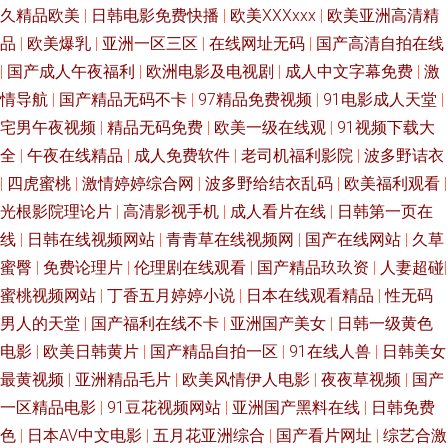
久精品欧美
|
日韩电影免费快播
|
欧美XXXxxx
|
欧美亚洲高清精
观看 成人欧美日韩 色五月14p 91无码精品蜜桃 蜜桃视频官网 91操操网站 东
品
|
欧美爆乳
|
亚洲一区三区
|
在线网址无码
|
国产高清自拍在线
|
国产成人午夜福利
|
欧洲电影及电视剧
|
成人中文字幕免费
|
激
方成人影库AV 日美韩色导航 AV自啪 日韩色网欧美 91色色网 久操视频在线
情导航
|
国产精品无码不卡
|
97精品免费视频
|
91电影成人天堂
|
观看 影音先锋草莓AV 传媒精品入口免费 日日夜夜內射 91网站免费立即观看
宅男午夜视频
|
精品无码免费
|
欧美一级在线观
|
91视频下载大
全
|
午夜在线精品
|
成人免费软件
|
老司机福利影院
|
波多野诘衣
日韩一AV 91已拍视频 欧美四级电影在线观看 91精品自 精品国产资源 在线
|
四虎蜜桃
|
激情婷婷综合网
|
波多野给结衣乱码
|
欧美福利观看
|
光根影院理论片
|
高清影视手机
|
成人看片在线
|
日韩第一页在
黄色A91 大香蕉老司机福利 久久大黄视频网站 久久精美视频 91蜜桃福利 A
线
|
日韩在线视频网站
|
青青草在线视频网
|
国产在线网站
|
久草
蜜臀
|
免费论理片
|
伦理剧在线观看
|
国产精品玖玖资
|
人妻超碰
|
片国产 黄色极品网站蓝莓视频 91小骚逼 免费视频播放入口 91成人视频黑丝
蜜桃视频网站
|
丁香五月婷婷小说
|
日本在线观看精品
|
性无码
男人的天堂
|
国产福利在线不卡
|
亚洲国产美女
|
日韩一级黄色
黄色欧美日韩 亚洲伊人大香蕉 传媒视频福利 亚洲国产另类日韩 91福利专区
电影
|
欧美日韩黄片
|
国产精品自拍一区
|
91在线人兽
|
日韩美女
色亚洲天堂 91在线免费视屏 蜜桃视频91 九九视频网 91熟女边播放 大香蕉9
最黄视频
|
亚洲精品毛片
|
欧美风情伊人电影
|
夜夜草视频
|
国产
一区精品电影
|
91豆花视频网站
|
亚洲国产黑料在线
|
日韩免费
久1 精品黑丝av 1024午夜小视频 东方av黄色免费 色婷亚洲天堂 91小仙女丝
色
|
日本AV中文电影
|
五月花亚洲综合
|
国产看片网址
|
综艺合激