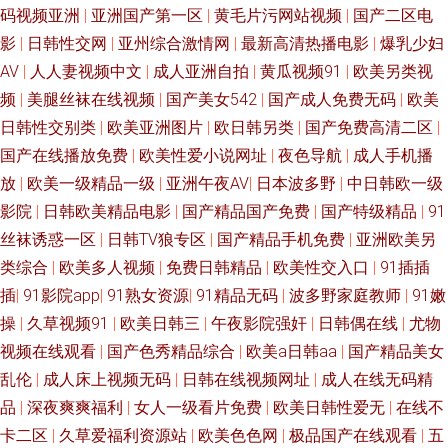
码视频亚洲
|
亚洲国产第一区
|
黄毛片污网站视频
|
国产二区电
影
|
日韩性交网
|
亚州综合激情网
|
最新高清热播电影
|
爆乳少妇
AV
|
人人妻视频中文
|
成人亚洲自拍
|
黄瓜视频91
|
欧美另类视
频
|
美腿丝袜在线视频
|
国产美女542
|
国产成人免费无码
|
欧美
日韩性交别类
|
欧美亚洲图片
|
欧日韩另类
|
国产免费高清二区
|
国产在线播放免费
|
欧美性爱小说网址
|
夜色导航
|
成人手机播
放
|
欧美一级精品一级
|
亚洲午夜AV
|
日本波多野
|
中日韩欧一级
影院
|
日韩欧美精品电影
|
国产精品国产免费
|
国产特级精品
|
91
丝袜诱惑一区
|
日韩TV狼专区
|
国产精品手机免费
|
亚洲欧美另
类综合
|
欧美多人视频
|
免费日韩精品
|
欧美性交入口
|
91插插
插
|
91影院app
|
91熟女资源
|
91精品无码
|
波多野家庭教师
|
91嫩
操
|
久草视频91
|
欧美日韩三
|
午夜影院强奸
|
日韩偶在线
|
尤物
视频在线观看
|
国产色秀精品综合
|
欧美a日韩aa
|
国产精品美女
乱伦
|
成人床上视频无码
|
日韩在线视频网址
|
成人在线无码精
品
|
深夜爽爽福利
|
女人一级看片免费
|
欧美日韩性爱无
|
在线不
卡二区
|
久草爱福利资源站
|
欧美色色网
|
极品国产在线观看
|
五