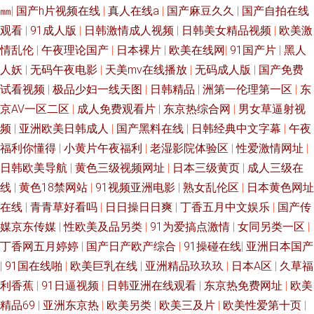
㎜
|
国产h片视频在线
|
真人在线a
|
国产麻豆久久
|
国产自拍在线
黄色网址 www久久爱com 免费黄网久9 影音先锋资源AV站 久久豆花 毛片福
观看
|
91成人版
|
日韩激情成人视频
|
日韩美女精品视频
|
欧美激
利导航 色先锋无码av 成人在线观看91 欧美姓爱综合 91免费观看cn 国产自产
情乱伦
|
午夜理论国产
|
日本裸片
|
欧美在线网
|
91国产片
|
黑人
人妖
|
无码午夜电影
|
天美mv在线播放
|
无码成人版
|
国产免费
在线区 亚洲丝袜足交 国产人妖性爱在线观看 海角不伦影院 91美女内射
试看视频
|
极品少妇一线天图
|
日韩精品
|
洲第一伦理第一区
|
东
京AV一区二区
|
成人免费观看片
|
东京热综合网
|
男女草逼射视
91Nc首页 在线91福利 欧美欧美人妖 国产电影免费在线观看 在线伊人9 肏屄
频
|
亚洲欧美日韩成人
|
国产黑料在线
|
日韩经典中文字幕
|
午夜
福利你懂得
|
小黄片午夜福利
|
老湿影院体验区
|
性爱激情网址
|
少妇 欧美黄色网 91cn在线观看 视频区欧美 久久要精品 日韩av一级 香蕉青
日韩欧美导航
|
黄色三级视频网址
|
日本三级黄页
|
成人三级在
线
|
黄色18禁网站
|
91视频亚洲电影
|
熟女乱伦区
|
日本黄色网址
草伊 亚洲成人中文网 久久国产欧洲 91NCOM操 超碰91在线中文 欧美福利
在线
|
青青草好看吗
|
日日操日日爽
|
丁香五月中文娱乐
|
国产传
在线 91se激情 91视频国产熟女 欧美特级久久 91国产丝袜射精 国内AV福利
媒京东传媒
|
性欧美及品另类
|
91为爱搞点激情
|
女同另类一区
|
丁香网五月婷婷
|
国产日产欧产综合
|
91操碰在线
|
亚洲日本国产
在线 一级黄色永久免费 大香蕉Av伊人草草 日韩福利电影 91黑丝精品美女 国
|
91国在线啪
|
欧美巨乳在线
|
亚洲精品玖玖玖
|
日本A区
|
久草福
利香蕉
|
91日逼视频
|
日韩亚洲在线观看
|
东京热免费网址
|
欧美
产精品久久福 三级黄色片免费 91蝌蚪网站 国产精品色色 激情丁香社区 亚洲
精品69
|
亚洲东京热
|
欧美另类
|
欧美三及片
|
欧美性爱第十页
|