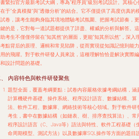
本書緊扣官方最新考試大綱，專為“程序員”級別考試設計。其核心
在于“全真模擬”與“透徹分析”的結合。它不僅提供了高度仿真的
擬試卷，讓考生能夠身臨其境地體驗考試氛圍、把握考試節奏，
關鍵的是，它對每一道試題都提供了詳盡、權威的分析與解答。
助考生不僅僅停留在“知其然”的層面，更能“知其所以然”，深入
解考點背后的原理、邏輯和常見陷阱，從而實現從知識記憶到能
運用的飛躍。對于軟件研發人員來說，這種理解恰恰是解決實際
碼和設計問題的基礎。
二、 內容特色與軟件研發聚焦
題型全面，覆蓋考綱要點
：試卷內容嚴格依據考綱結構，涵
計算機硬件基礎、操作系統、程序設計語言、數據結構、算
法、軟件工程、數據庫、網絡技術等核心領域。對于軟件研
考生，書中在數據結構（如鏈表、樹、排序查找算法）、常
程序設計語言（C、Java等）語法與特性、軟件工程基礎（
命周期模型、測試方法）以及數據庫SQL操作等方面的題目