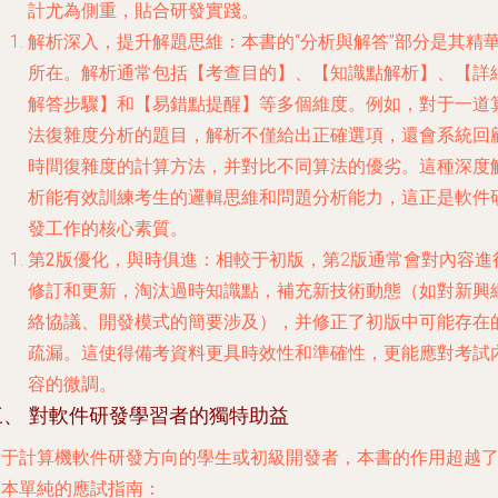
計尤為側重，貼合研發實踐。
解析深入，提升解題思維
：本書的“分析與解答”部分是其精
所在。解析通常包括【考查目的】、【知識點解析】、【詳
解答步驟】和【易錯點提醒】等多個維度。例如，對于一道
法復雜度分析的題目，解析不僅給出正確選項，還會系統回
時間復雜度的計算方法，并對比不同算法的優劣。這種深度
析能有效訓練考生的邏輯思維和問題分析能力，這正是軟件
發工作的核心素質。
第2版優化，與時俱進
：相較于初版，第2版通常會對內容進
修訂和更新，淘汰過時知識點，補充新技術動態（如對新興
絡協議、開發模式的簡要涉及），并修正了初版中可能存在
疏漏。這使得備考資料更具時效性和準確性，更能應對考試
容的微調。
三、 對軟件研發學習者的獨特助益
對于計算機軟件研發方向的學生或初級開發者，本書的作用超越
一本單純的應試指南：