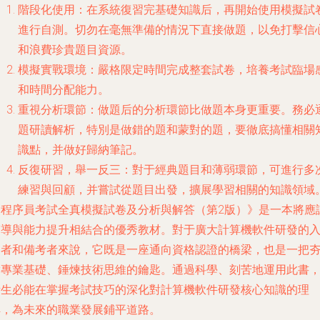
階段化使用
：在系統復習完基礎知識后，再開始使用模擬試
進行自測。切勿在毫無準備的情況下直接做題，以免打擊信
和浪費珍貴題目資源。
模擬實戰環境
：嚴格限定時間完成整套試卷，培養考試臨場
和時間分配能力。
重視分析環節
：做題后的分析環節比做題本身更重要。務必
題研讀解析，特別是做錯的題和蒙對的題，要徹底搞懂相關
識點，并做好歸納筆記。
反復研習，舉一反三
：對于經典題目和薄弱環節，可進行多
練習與回顧，并嘗試從題目出發，擴展學習相關的知識領域
《程序員考試全真模擬試卷及分析與解答（第2版）》是一本將應
輔導與能力提升相結合的優秀教材。對于廣大計算機軟件研發的
門者和備考者來說，它既是一座通向資格認證的橋梁，也是一把
實專業基礎、錘煉技術思維的鑰匙。通過科學、刻苦地運用此書
考生必能在掌握考試技巧的深化對計算機軟件研發核心知識的理
解，為未來的職業發展鋪平道路。